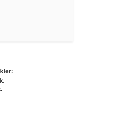
kler:
k.
.