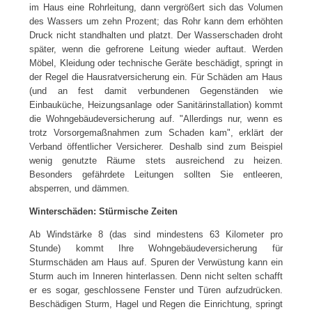
im Haus eine Rohrleitung, dann vergrößert sich das Volumen
des Wassers um zehn Prozent; das Rohr kann dem erhöhten
Druck nicht standhalten und platzt. Der Wasserschaden droht
später, wenn die gefrorene Leitung wieder auftaut. Werden
Möbel, Kleidung oder technische Geräte beschädigt, springt in
der Regel die Hausratversicherung ein. Für Schäden am Haus
(und an fest damit verbundenen Gegenständen wie
Einbauküche, Heizungsanlage oder Sanitärinstallation) kommt
die Wohngebäudeversicherung auf. "Allerdings nur, wenn es
trotz Vorsorgemaßnahmen zum Schaden kam", erklärt der
Verband öffentlicher Versicherer. Deshalb sind zum Beispiel
wenig genutzte Räume stets ausreichend zu heizen.
Besonders gefährdete Leitungen sollten Sie entleeren,
absperren, und dämmen.
Winterschäden: Stürmische Zeiten
Ab Windstärke 8 (das sind mindestens 63 Kilometer pro
Stunde) kommt Ihre Wohngebäudeversicherung für
Sturmschäden am Haus auf. Spuren der Verwüstung kann ein
Sturm auch im Inneren hinterlassen. Denn nicht selten schafft
er es sogar, geschlossene Fenster und Türen aufzudrücken.
Beschädigen Sturm, Hagel und Regen die Einrichtung, springt